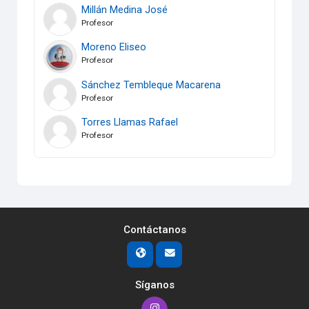
Millán Medina José
Profesor
Moreno Eliseo
Profesor
Sánchez Tembleque Macarena
Profesor
Torres Llamas Rafael
Profesor
Contáctanos
Síganos