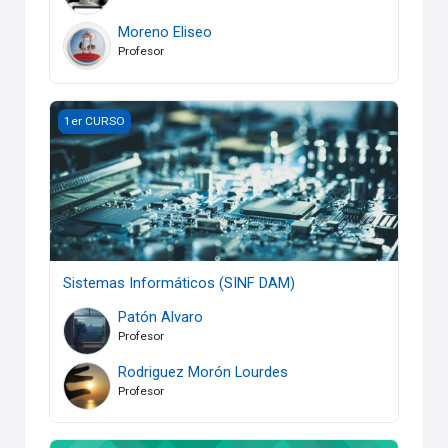
Moreno Eliseo
Profesor
Sistemas Informáticos (SINF DAM)
1er CURSO
Sistemas Informáticos (SINF DAM)
Patón Alvaro
Profesor
Rodriguez Morón Lourdes
Profesor