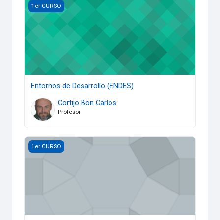
Entornos de Desarrollo (ENDES)
1er CURSO
Entornos de Desarrollo (ENDES)
Cortijo Bon Carlos
Profesor
Lenguajes de Marcas (LM)- 1º DAM
1er CURSO