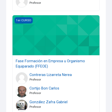
Profesor
Fase Formación en Empresa u Organismo Equiparado (FFE
1er CURSO
Fase Formación en Empresa u Organismo
Equiparado (FFEOE)
Contreras Lizarreta Nerea
Profesor
Cortijo Bon Carlos
Profesor
González Zafra Gabriel
Profesor