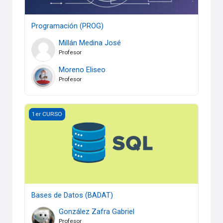
Programación (PROG)
Millán Medina José
Profesor
Moreno Eliseo
Profesor
Bases de Datos (BADAT)
1er CURSO
Bases de Datos (BADAT)
González Zafra Gabriel
Profesor